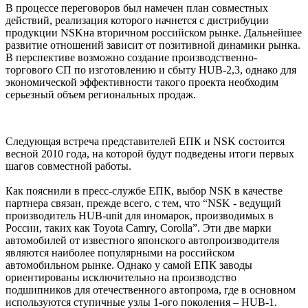
В процессе переговоров был намечен план совместных
действий, реализация которого начнется с дистрибуции
продукции NSKна вторичном российском рынке. Дальнейшее
развитие отношений зависит от позитивной динамики рынка.
В перспективе возможно создание производственно-
торгового СП по изготовлению и сбыту HUB-2,3, однако для
экономической эффективности такого проекта необходим
серьезный объем региональных продаж.
Следующая встреча представителей ЕПК и NSK состоится
весной 2010 года, на которой будут подведены итоги первых
шагов совместной работы.
Как пояснили в пресс-службе ЕПК, выбор NSK в качестве
партнера связан, прежде всего, c тем, что
“NSK - ведущий
производитель HUB-unit для иномарок, производимых в
России, таких как Toyota Camry, Corolla”.
Эти две марки
автомобилей от известного японского автопроизводителя
являются наиболее популярными на российском
автомобильном рынке. Однако у самой ЕПК заводы
ориентированы исключительно на производство
подшипников для отечественного автопрома, где в основном
используются ступичные узлы 1-ого поколения – HUB-1.