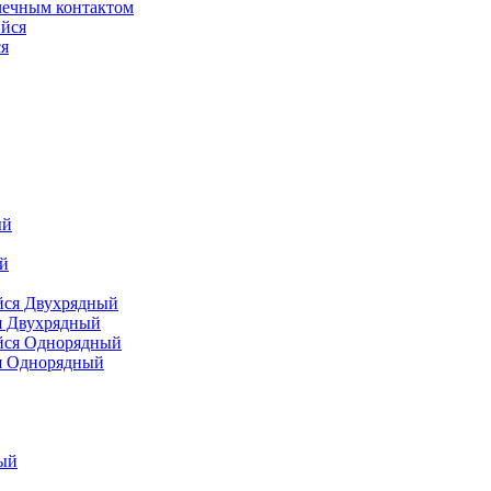
чечным контактом
я
я Двухрядный
я Однорядный