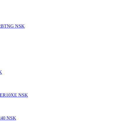
202BTNG NSK
K
5BER10XE NSK
240 NSK