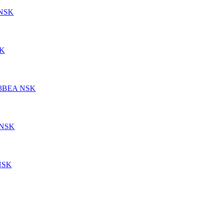
 NSK
SK
13BEA NSK
 NSK
NSK