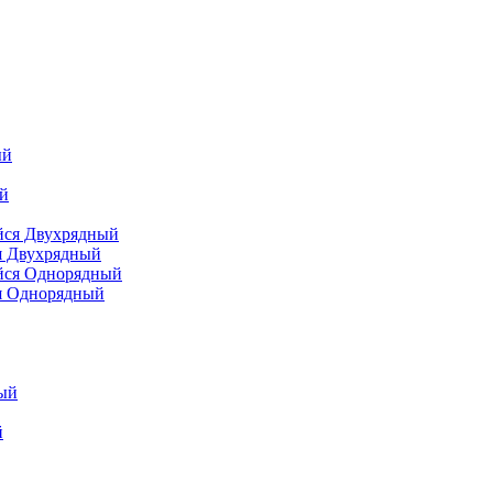
я Двухрядный
я Однорядный