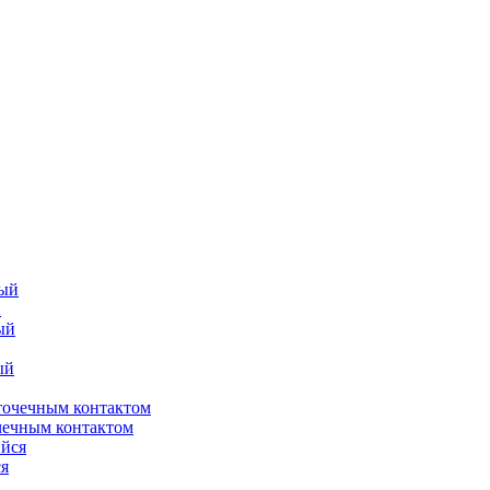
й
чечным контактом
я