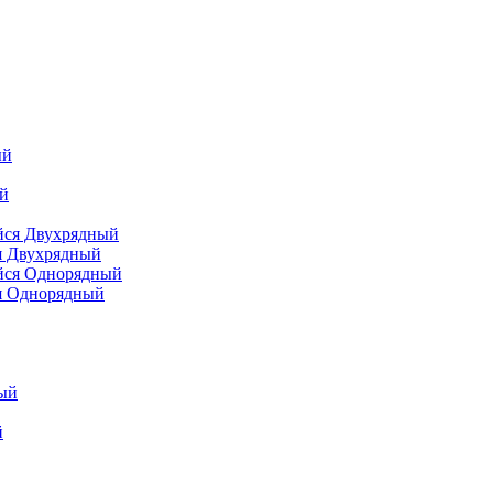
я Двухрядный
я Однорядный