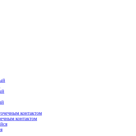
й
чечным контактом
я