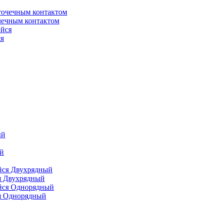
чечным контактом
я
я Двухрядный
я Однорядный