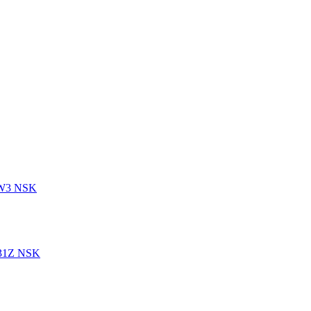
1W3 NSK
831Z NSK