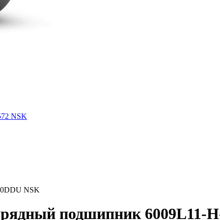
572 NSK
-20DDU NSK
рядный подшипник 6009L11-