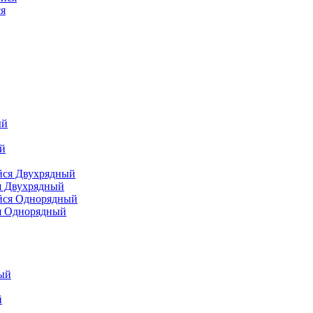
я
я Двухрядный
я Однорядный