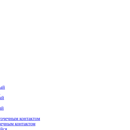
й
чечным контактом