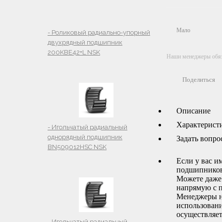
Мало
- Роликовый радиально-упорный
двухрядный подшипник
200KBE42+L NSK
Наши менеджеры обяза
Поделиться
Описание
Характерист
- Игольчатый радиальный
однорядный подшипник
Задать вопро
BN509012HSC NSK
Если у вас и
подшипников,
Можете даже 
напрямую с 
Менеджеры н
использовани
осуществляет
- Игольчатый радиальный