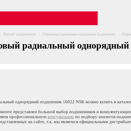
-
Каталог подшипников
-
Шариковые радиальные однорядные подшипники
-
Шарик
вый радиальный однорядный 
льный однорядный подшипник 16022 NSK можно купить в каталоге 
именте представлен большой выбор подшипников и комплектующих
вляем профессиональную
консультацию
по подбору аналогов подшип
едставленных на сайте, т.к. мы являемся официальными дистрибью