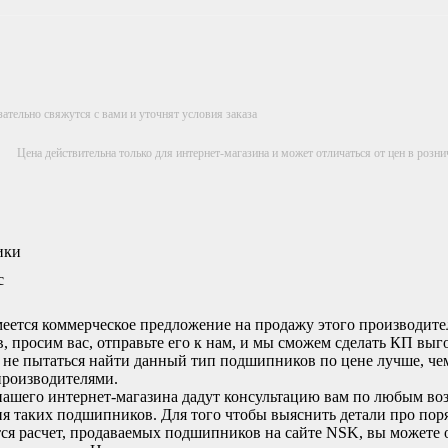
тельно свяжутся с вами и уточнят условия заказа
Цена действительна только для интернет-магазина и может отличаться от цен в розн
ики
с
меется коммерческое предложение на продажу этого производит
 просим вас, отправьте его к нам, и мы сможем сделать КП выг
не пытаться найти данный тип подшипников по цене лучше, чем
производителями.
ашего интернет-магазина дадут консультацию вам по любым во
я таких подшипников. Для того чтобы выяснить детали про поряд
ся расчет, продаваемых подшипников на сайте NSK, вы можете 