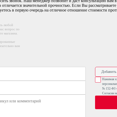
осить звонок. Наш менеджер позвонит и даст консультацию вам 
отличается значительной прочностью. Если Вы рассматриваете з
етесь в первую очередь на отличное отношение стоимости проти
ть любой
ас вопрос по
те магазина.
ированные
язательно вам
Добавить
Нажимая кн
персональн
№ 152-ФЗ 
Согласии н