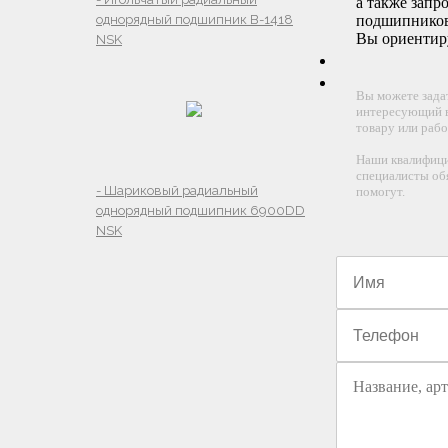
а также запр
однорядный подшипник B-1418
подшипников 
Вы ориентиру
NSK
Вы можете зада
интересующий в
товару или рабо
Наши квалифиц
специалисты об
- Шариковый радиальный
помогут.
однорядный подшипник 6900DD
NSK