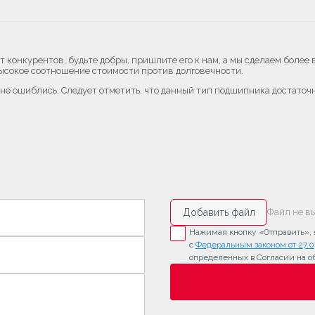
т конкурентов, будьте добры, пришлите его к нам, а мы сделаем более
высокое соотношение стоимости против долговечности.
е ошиблись. Следует отметить, что данный тип подшипника достаточн
Добавить файл
Файл не в
Нажимая кнопку «Отправить», я
с
Федеральным законом от 27.0
определенных в Согласии на о