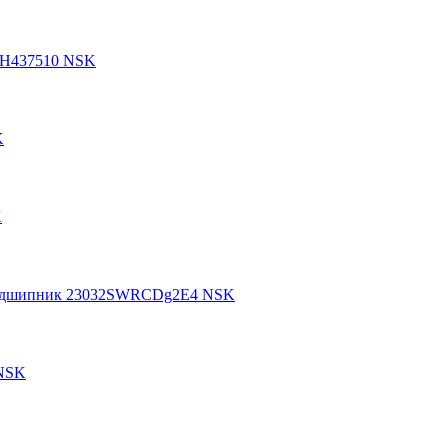
HH437510 NSK
K
K
 подшипник 23032SWRCDg2E4 NSK
 NSK