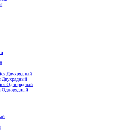
я
я Двухрядный
я Однорядный