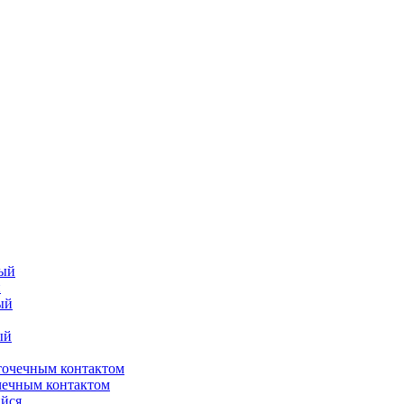
й
чечным контактом