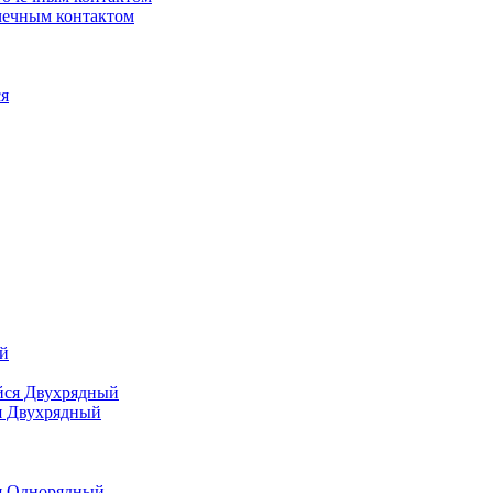
чечным контактом
я
я Двухрядный
я Однорядный