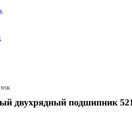
SK
K
3 NSK
ый двухрядный подшипник 52