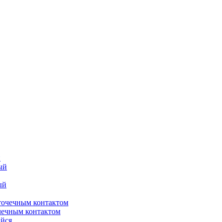
й
чечным контактом