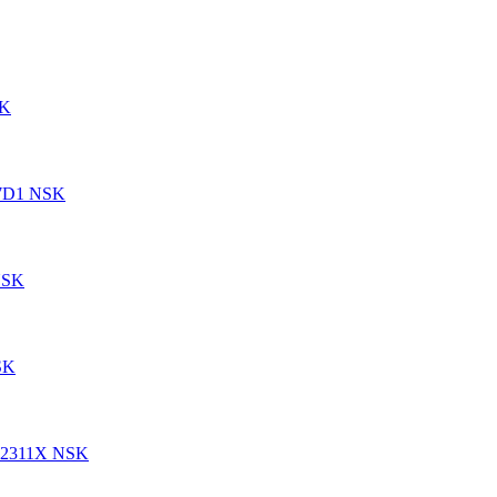
SK
07D1 NSK
NSK
SK
H2311X NSK