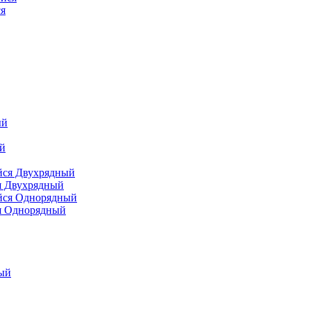
я
я Двухрядный
я Однорядный