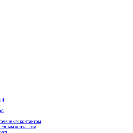
й
чечным контактом