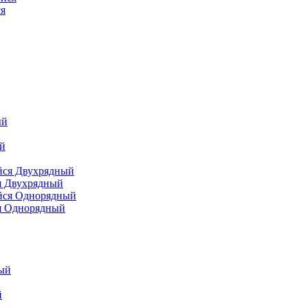
я
я Двухрядный
я Однорядный