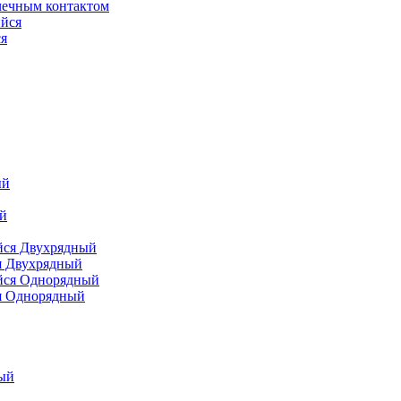
чечным контактом
я
я Двухрядный
я Однорядный