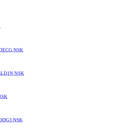
K
/8DECG NSK
05LD1N NSK
 NSK
XDDG3 NSK