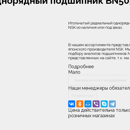
днорядный подшипник BN50
Игольчатый радиальный одноряд
NSK из наличия или под заказ.
В нашем ассортименте представ
японского производителя NSK. 
подбору аналогов подшипников N
представленных на сайте, т.к. 
Подробнее
Мало
Заказать этот подшипник
Наши менеджеры обязательн
Поделиться
Цена действительна только
розничных магазинах