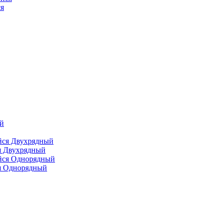
я
я Двухрядный
я Однорядный