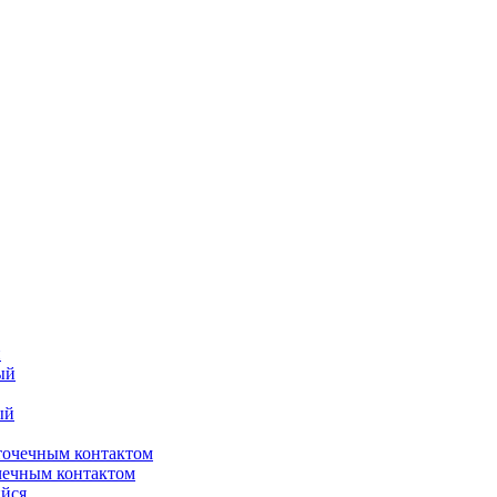
й
чечным контактом