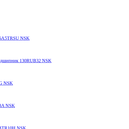
016A5TRSU NSK
подшипник 130RUB32 NSK
8G NSK
48A NSK
0BTR10H NSK